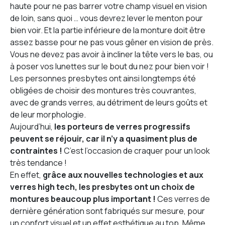
haute pour ne pas barrer votre champ visuel en vision
de loin, sans quoi … vous devrez lever le menton pour
bien voir. Et la partie inférieure de la monture doit être
assez basse pour ne pas vous gêner en vision de près.
Vous ne devez pas avoir à incliner la tête vers le bas, ou
à poser vos lunettes sur le bout du nez pour bien voir !
Les personnes presbytes ont ainsi longtemps été
obligées de choisir des montures très couvrantes,
avec de grands verres, au détriment de leurs goûts et
de leur morphologie.
Aujourd’hui,
les porteurs de verres progressifs
peuvent se réjouir, car il n’y a quasiment plus de
contraintes !
C’est l’occasion de craquer pour un look
très tendance !
En effet,
grâce aux nouvelles technologies et aux
verres high tech, les presbytes ont un choix de
montures beaucoup plus important !
Ces verres de
dernière génération sont fabriqués sur mesure, pour
un confort visuel et un effet esthétique au top. Même