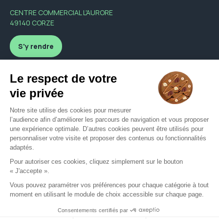
CENTRE COMMERCIAL L'AURORE
49140 CORZE
S'y rendre
Nous contacter
formuloptique@orange.fr
02 41 76 40 01
Nous contacter
Mentions légales
CGU
Politique de confidentialité