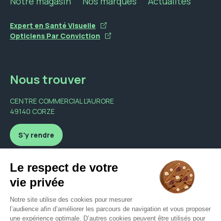
Notre magasin
Nos marques
Actualités
Expert en Santé Visuelle
Opticiens Par Conviction
Nous trouver
CENTRE COMMERCIAL L'AURORE
49140 CORZE
S'y rendre
Nous contacter
formuloptique@orange.fr
02 41 76 40 01