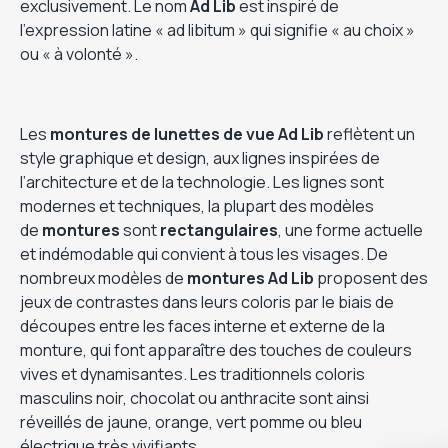
exclusivement. Le nom
Ad Lib
est inspiré de
l’expression latine « ad libitum » qui signifie « au choix »
ou « à volonté ».
Les
montures de lunettes de vue
Ad Lib
reflètent un
style graphique et design, aux lignes inspirées de
l’architecture et de la technologie. Les lignes sont
modernes et techniques, la plupart des modèles
de
montures
sont
rectangulaires
, une forme actuelle
et indémodable qui convient à tous les visages. De
nombreux modèles de
montures Ad Lib
proposent des
jeux de contrastes dans leurs coloris par le biais de
découpes entre les faces interne et externe de la
monture, qui font apparaître des touches de couleurs
vives et dynamisantes. Les traditionnels coloris
masculins noir, chocolat ou anthracite sont ainsi
réveillés de jaune, orange, vert pomme ou bleu
électrique très vivifiants.