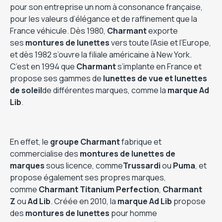
pour son entreprise un nom à consonance française,
pour les valeurs d’élégance et de raffinement que la
France véhicule. Dès 1980,
Charmant
exporte
ses
montures de lunettes
vers toute l’Asie et l’Europe,
et dès 1982 s’ouvre la filiale américaine à New York.
C’est en 1994 que
Charmant
s’implante en France et
propose ses gammes de
lunettes de vue et lunettes
de soleil
de différentes marques, comme la
marque Ad
Lib
.
En effet, le
groupe
Charmant
fabrique et
commercialise des
montures de lunettes de
marques
sous licence, comme
Trussardi
ou
Puma
, et
propose également ses propres marques,
comme
Charmant Titanium Perfection
,
Charmant
Z
ou
Ad Lib
. Créée en 2010, la
marque Ad Lib
propose
des
montures de lunettes
pour homme