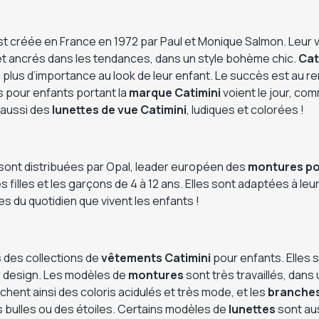
t créée en France en 1972 par Paul et Monique Salmon. Leur
t ancrés dans les tendances, dans un style bohème chic.
Cat
n plus d’importance au look de leur enfant. Le succès est au 
s pour enfants portant la
marque Catimini
voient le jour, co
 aussi des
lunettes de vue Catimini
, ludiques et colorées !
sont distribuées par Opal, leader européen des
montures po
filles et les garçons de 4 à 12 ans. Elles sont adaptées à le
es du quotidien que vivent les enfants !
 des collections de
vêtements Catimini
pour enfants. Elles s
ur design. Les modèles de
montures
sont très travaillés, dans
ichent ainsi des coloris acidulés et très mode, et les
branche
 bulles ou des étoiles. Certains modèles de
lunettes
sont aus