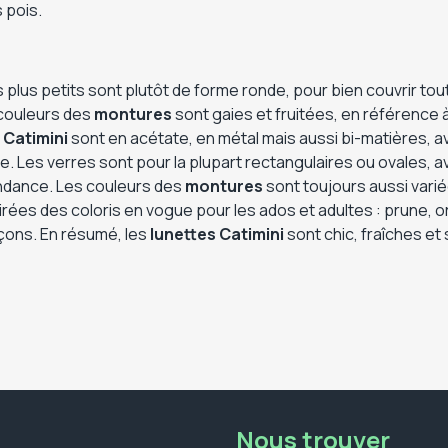
 pois.
 plus petits sont plutôt de forme ronde, pour bien couvrir tou
s couleurs des
montures
sont gaies et fruitées, en référence à
 Catimini
sont en acétate, en métal mais aussi bi-matières, 
e. Les verres sont pour la plupart rectangulaires ou ovales, 
ndance. Les couleurs des
montures
sont toujours aussi variée
irées des coloris en vogue pour les ados et adultes : prune, ora
rçons. En résumé, les
lunettes Catimini
sont chic, fraîches et 
Nous trouver