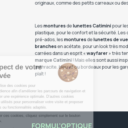
originaux, comme des petits carreaux ou des
Les
montures
de
lunettes Catimini
pour les
plastique, pour le confort et la sécurité. Le
pré-ados, les
montures
de
lunettes de vue
branches
en acétate, pour un look très mod
carrées dans un esprit «
wayfarer
» très te
marque Catimini
! Mais elles sont aussi insp
anthracite, bleu vif ou bordeaux pour les ga
plaît !
FORMUL'OPTIQUE