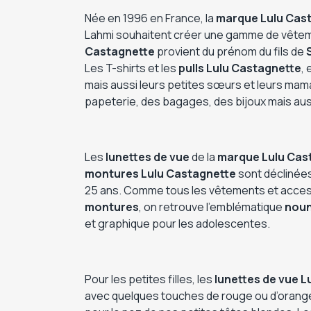
Née en 1996 en France, la
marque Lulu Cas
Lahmi souhaitent créer une gamme de vêtemen
Castagnette
provient du prénom du fils de
Les T-shirts et les
pulls Lulu Castagnette
,
mais aussi leurs petites sœurs et leurs mam
papeterie, des bagages, des bijoux mais au
Les
lunettes de vue
de la
marque
Lulu Cas
montures Lulu Castagnette
sont déclinées
25 ans. Comme tous les vêtements et acce
montures
, on retrouve l’emblématique
noun
et graphique pour les adolescentes.
Pour les petites filles, les
lunettes de vue L
avec quelques touches de rouge ou d’orang