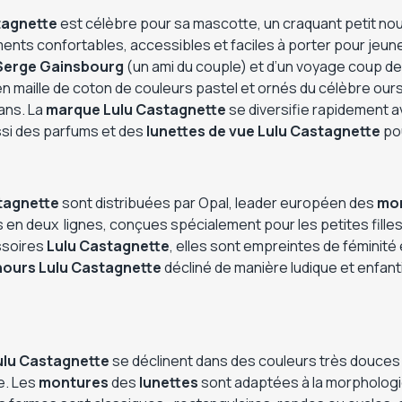
tagnette
est célèbre pour sa mascotte, un craquant petit no
ts confortables, accessibles et faciles à porter pour jeunes
Serge Gainsbourg
(un ami du couple) et d’un voyage coup d
 en maille de coton de couleurs pastel et ornés du célèbre ou
ans. La
marque Lulu Castagnette
se diversifie rapidement 
ssi des parfums et des
lunettes de vue
Lulu Castagnette
pou
tagnette
sont distribuées par Opal, leader européen des
mon
 en deux lignes, conçues spécialement pour les petites filles
ssoires
Lulu Castagnette
, elles sont empreintes de féminit
ours Lulu Castagnette
décliné de manière ludique et enfanti
ulu Castagnette
se déclinent dans des couleurs très douces :
e. Les
montures
des
lunettes
sont adaptées à la morphologie