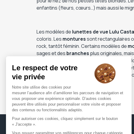
pour le nez de nos petites têtes blondes. Le
enfantins (fleurs, cœurs…) mais aussi le mi
Les modèles de
lunettes de vue Lulu Cast
coloris. Les
montures
sont rectangulaires ou
rock, tantôt féminin. Certains modèles de
mo
sages et des
branches
plus originales, mai
lunettes de vue Lulu Castagnette
pour ado
pour petite fille, pour un look plus adulte. 
les jeunes adultes, notamment grâce aux m
FORMUL'OPTIQUE