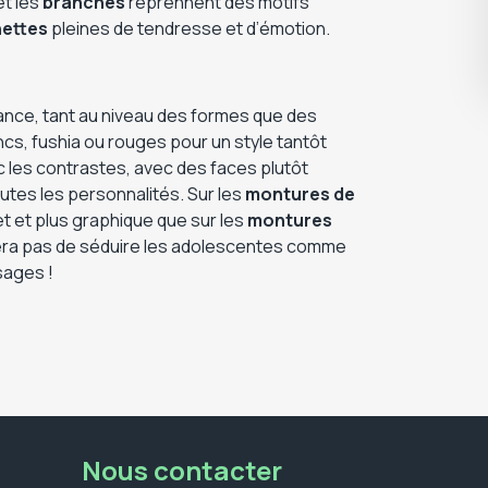
et les
branches
reprennent des motifs
nettes
pleines de tendresse et d’émotion.
nce, tant au niveau des formes que des
ncs, fushia ou rouges pour un style tantôt
c les contrastes, avec des faces plutôt
utes les personnalités. Sur les
montures de
et et plus graphique que sur les
montures
quera pas de séduire les adolescentes comme
sages !
Nous contacter