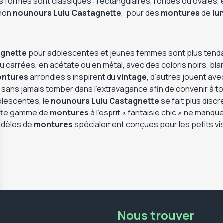
s formes sont classiques : rectangulaires, rondes ou ovales, 
gnon
nounours Lulu Castagnette
, pour des
montures
de
lu
agnette
pour adolescentes et jeunes femmes sont plus tenda
 carrées, en acétate ou en métal, avec des coloris noirs, bla
ntures
arrondies s’inspirent du
vintage
, d’autres jouent ave
s sans jamais tomber dans l’extravagance afin de convenir à to
lescentes, le
nounours Lulu Castagnette
se fait plus discr
Cette gamme de
montures
à l’esprit « fantaisie chic » ne man
odèles de
montures
spécialement conçues pour les petits vi
Nous trouver